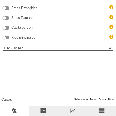
layer-
7
Áreas Protegidas
68a954ae-
layer-
6
Sitios Ramsar
68a954af-
layer-
8
Capitales Beni
890f1929-
layer-
9
Rios principales
890f1923-
layer-
8
▲
BASEMAP
LEYENDA
Registros Puntuales
Capas
Seleccionar Todo
Borrar Todo
Powered by
Esri
0
100 km