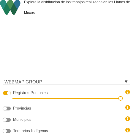
LLANOS DE MOXOS
Explora la distribución de los trabajos realizados en los Llanos de
Moxos
Ubicación
▼
WEBMAP GROUP
Registros Puntuales
791233b2-
layer-
11
Provincias
688821ca-
layer-
4
Municipios
688821cb-
layer-
5
Territorios Indígenas
68a954ae-